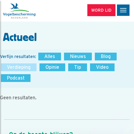
WORD LID
Men
Actueel
Alles
Nieuws
Blog
Verfijn resultaten:
Verdieping
Opinie
Tip
Video
Podcast
Geen resultaten.