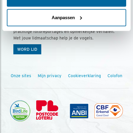
Ontvang 5 x Vogels voor € 36,00 per jaar
Aanpassen
Vogels is het tijdschrift voor onze leden, met
prachtige fotoreportages en opmerkelijke verhalen.
Met jouw lidmaatschap help je de vogels.
WORD LID
Onze sites
Mijn privacy
Cookieverklaring
Colofon