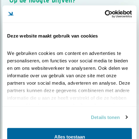
Op de hoogte blijven?
Meld je aan en ontvang nieuws, inspiratie, acties en tips
over vogels en activiteiten van Vogelbescherming.
AANMELDEN VOGELNIEUWS
Deze website maakt gebruik van cookies
Volg ons via social media
We gebruiken cookies om content en advertenties te 
personaliseren, om functies voor social media te bieden 
en om ons websiteverkeer te analyseren. Ook delen we 
informatie over uw gebruik van onze site met onze 
partners voor social media, adverteren en analyse. Deze 
partners kunnen deze gegevens combineren met andere 
informatie die u aan ze heeft verstrekt of die ze hebben 
verzameld op basis van uw gebruik van hun services.
Details tonen
Alles toestaan