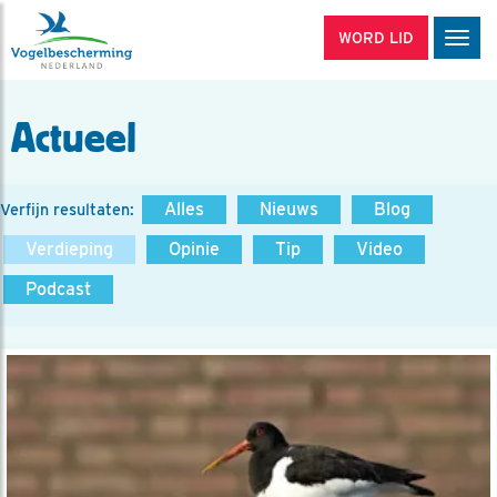
WORD LID
Men
Actueel
Alles
Nieuws
Blog
Verfijn resultaten:
Verdieping
Opinie
Tip
Video
Podcast