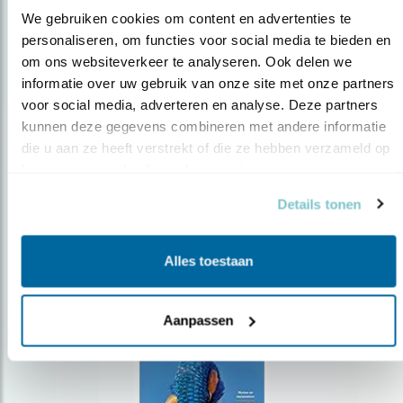
We gebruiken cookies om content en advertenties te 
personaliseren, om functies voor social media te bieden en 
om ons websiteverkeer te analyseren. Ook delen we 
Op de hoogte blijven?
informatie over uw gebruik van onze site met onze partners 
Meld je aan en ontvang nieuws, inspiratie, acties en tips
voor social media, adverteren en analyse. Deze partners 
over vogels en activiteiten van Vogelbescherming.
kunnen deze gegevens combineren met andere informatie 
die u aan ze heeft verstrekt of die ze hebben verzameld op 
AANMELDEN VOGELNIEUWS
basis van uw gebruik van hun services.
Details tonen
Volg ons via social media
Alles toestaan
Aanpassen