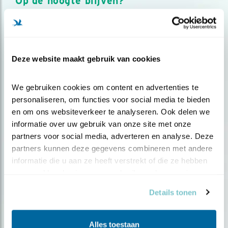
Op de hoogte blijven?
Meld je aan en ontvang nieuws, inspiratie, acties en tips
over vogels en activiteiten van Vogelbescherming.
AANMELDEN VOGELNIEUWS
Deze website maakt gebruik van cookies
Volg ons via social media
We gebruiken cookies om content en advertenties te 
personaliseren, om functies voor social media te bieden 
en om ons websiteverkeer te analyseren. Ook delen we 
informatie over uw gebruik van onze site met onze 
partners voor social media, adverteren en analyse. Deze 
partners kunnen deze gegevens combineren met andere 
informatie die u aan ze heeft verstrekt of die ze hebben 
verzameld op basis van uw gebruik van hun services.
Details tonen
Alles toestaan