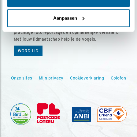
Ontvang 5 x Vogels voor € 36,00 per jaar
Aanpassen
Vogels is het tijdschrift voor onze leden, met
prachtige fotoreportages en opmerkelijke verhalen.
Met jouw lidmaatschap help je de vogels.
WORD LID
Onze sites
Mijn privacy
Cookieverklaring
Colofon