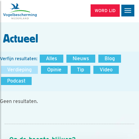
WORD LID
Men
Actueel
Alles
Nieuws
Blog
Verfijn resultaten:
Verdieping
Opinie
Tip
Video
Podcast
Geen resultaten.