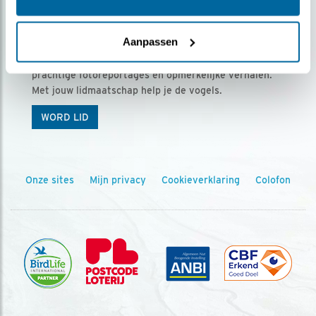
Ontvang 5 x Vogels voor € 36,00 per jaar
Aanpassen
Vogels is het tijdschrift voor onze leden, met
prachtige fotoreportages en opmerkelijke verhalen.
Met jouw lidmaatschap help je de vogels.
WORD LID
Onze sites
Mijn privacy
Cookieverklaring
Colofon