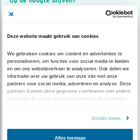
Op de hoogte blijven?
Meld je aan en ontvang nieuws, inspiratie, acties en tips
over vogels en activiteiten van Vogelbescherming.
AANMELDEN VOGELNIEUWS
Deze website maakt gebruik van cookies
Volg ons via social media
We gebruiken cookies om content en advertenties te 
personaliseren, om functies voor social media te bieden 
en om ons websiteverkeer te analyseren. Ook delen we 
informatie over uw gebruik van onze site met onze 
partners voor social media, adverteren en analyse. Deze 
partners kunnen deze gegevens combineren met andere 
informatie die u aan ze heeft verstrekt of die ze hebben 
verzameld op basis van uw gebruik van hun services.
Details tonen
Alles toestaan