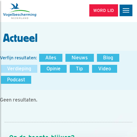
WORD LID
Men
Actueel
Alles
Nieuws
Blog
Verfijn resultaten:
Verdieping
Opinie
Tip
Video
Podcast
Geen resultaten.