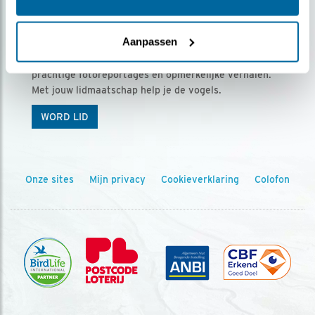
Ontvang 5 x Vogels voor € 36,00 per jaar
Aanpassen
Vogels is het tijdschrift voor onze leden, met
prachtige fotoreportages en opmerkelijke verhalen.
Met jouw lidmaatschap help je de vogels.
WORD LID
Onze sites
Mijn privacy
Cookieverklaring
Colofon