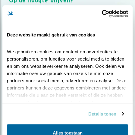
Op de hoogte blijven?
Meld je aan en ontvang nieuws, inspiratie, acties en tips
over vogels en activiteiten van Vogelbescherming.
AANMELDEN VOGELNIEUWS
Deze website maakt gebruik van cookies
Volg ons via social media
We gebruiken cookies om content en advertenties te 
personaliseren, om functies voor social media te bieden 
en om ons websiteverkeer te analyseren. Ook delen we 
informatie over uw gebruik van onze site met onze 
partners voor social media, adverteren en analyse. Deze 
partners kunnen deze gegevens combineren met andere 
informatie die u aan ze heeft verstrekt of die ze hebben 
verzameld op basis van uw gebruik van hun services.
Details tonen
Alles toestaan