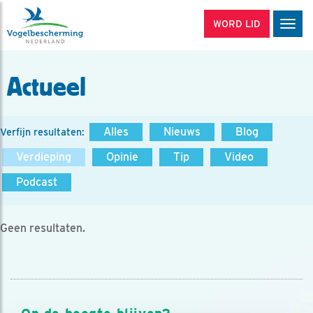
WORD LID
Men
Actueel
Alles
Nieuws
Blog
Verfijn resultaten:
Verdieping
Opinie
Tip
Video
Podcast
Geen resultaten.