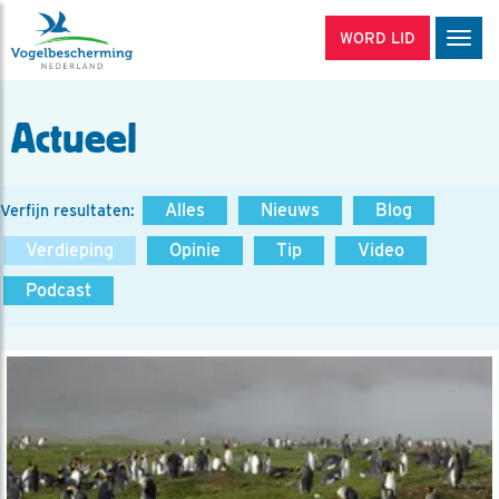
WORD LID
Men
Actueel
Alles
Nieuws
Blog
Verfijn resultaten:
Verdieping
Opinie
Tip
Video
Podcast