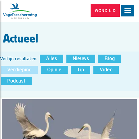
WORD LID
Men
Actueel
Alles
Nieuws
Blog
Verfijn resultaten:
Verdieping
Opinie
Tip
Video
Podcast