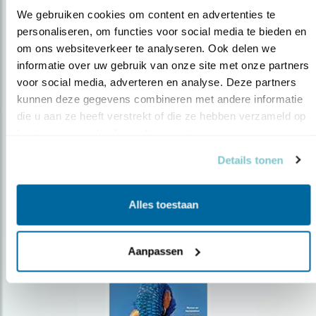
We gebruiken cookies om content en advertenties te 
personaliseren, om functies voor social media te bieden en 
om ons websiteverkeer te analyseren. Ook delen we 
Op de hoogte blijven?
informatie over uw gebruik van onze site met onze partners 
Meld je aan en ontvang nieuws, inspiratie, acties en tips
voor social media, adverteren en analyse. Deze partners 
over vogels en activiteiten van Vogelbescherming.
kunnen deze gegevens combineren met andere informatie 
die u aan ze heeft verstrekt of die ze hebben verzameld op 
AANMELDEN VOGELNIEUWS
basis van uw gebruik van hun services.
Details tonen
Volg ons via social media
Alles toestaan
Aanpassen