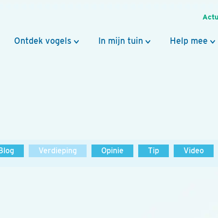
Actu
Ontdek vogels
In mijn tuin
Help mee
Blog
Verdieping
Opinie
Tip
Video