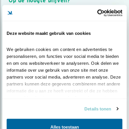
Op de hoogte blijven?
Meld je aan en ontvang nieuws, inspiratie, acties en tips
over vogels en activiteiten van Vogelbescherming.
AANMELDEN VOGELNIEUWS
Deze website maakt gebruik van cookies
Volg ons via social media
We gebruiken cookies om content en advertenties te 
personaliseren, om functies voor social media te bieden 
en om ons websiteverkeer te analyseren. Ook delen we 
informatie over uw gebruik van onze site met onze 
partners voor social media, adverteren en analyse. Deze 
partners kunnen deze gegevens combineren met andere 
informatie die u aan ze heeft verstrekt of die ze hebben 
verzameld op basis van uw gebruik van hun services.
Details tonen
Alles toestaan