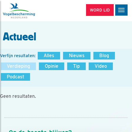
WORD LID
Men
Actueel
Alles
Nieuws
Blog
Verfijn resultaten:
Verdieping
Opinie
Tip
Video
Podcast
Geen resultaten.