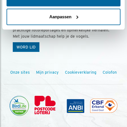
Ontvang 5 x Vogels voor € 36,00 per jaar
Aanpassen
Vogels is het tijdschrift voor onze leden, met
prachtige fotoreportages en opmerkelijke verhalen.
Met jouw lidmaatschap help je de vogels.
WORD LID
Onze sites
Mijn privacy
Cookieverklaring
Colofon