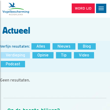
WORD LID
Men
Actueel
Alles
Nieuws
Blog
Verfijn resultaten:
Verdieping
Opinie
Tip
Video
Podcast
Geen resultaten.