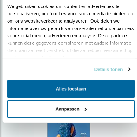
We gebruiken cookies om content en advertenties te 
personaliseren, om functies voor social media te bieden en 
om ons websiteverkeer te analyseren. Ook delen we 
Op de hoogte blijven?
informatie over uw gebruik van onze site met onze partners 
Meld je aan en ontvang nieuws, inspiratie, acties en tips
voor social media, adverteren en analyse. Deze partners 
over vogels en activiteiten van Vogelbescherming.
kunnen deze gegevens combineren met andere informatie 
die u aan ze heeft verstrekt of die ze hebben verzameld op 
AANMELDEN VOGELNIEUWS
basis van uw gebruik van hun services.
Details tonen
Volg ons via social media
Alles toestaan
Aanpassen