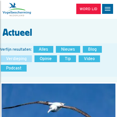
WORD LID
Men
Actueel
Alles
Nieuws
Blog
Verfijn resultaten:
Verdieping
Opinie
Tip
Video
Podcast