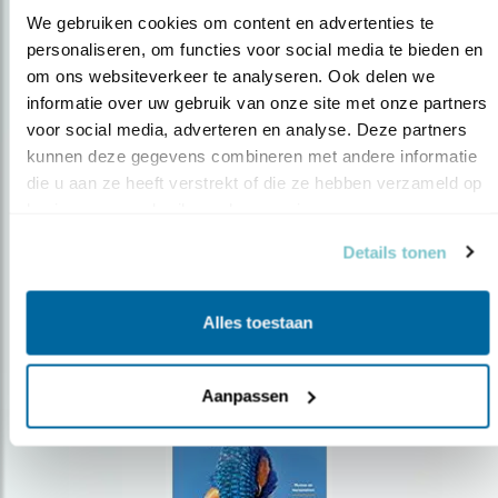
We gebruiken cookies om content en advertenties te 
personaliseren, om functies voor social media te bieden en 
om ons websiteverkeer te analyseren. Ook delen we 
Op de hoogte blijven?
informatie over uw gebruik van onze site met onze partners 
Meld je aan en ontvang nieuws, inspiratie, acties en tips
voor social media, adverteren en analyse. Deze partners 
over vogels en activiteiten van Vogelbescherming.
kunnen deze gegevens combineren met andere informatie 
die u aan ze heeft verstrekt of die ze hebben verzameld op 
AANMELDEN VOGELNIEUWS
basis van uw gebruik van hun services.
Details tonen
Volg ons via social media
Alles toestaan
Aanpassen