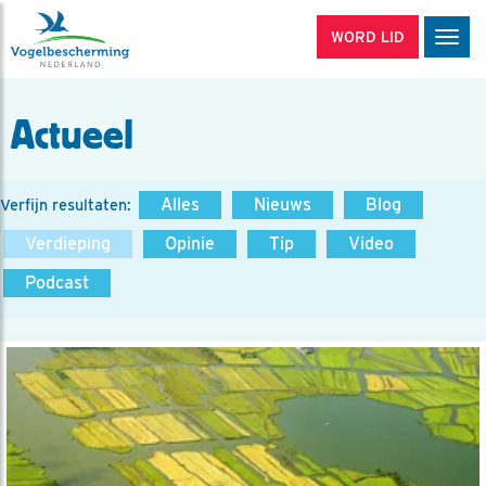
WORD LID
Men
Actueel
Alles
Nieuws
Blog
Verfijn resultaten:
Verdieping
Opinie
Tip
Video
Podcast