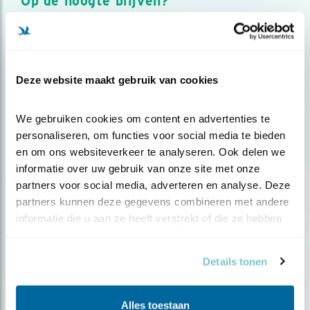
Op de hoogte blijven?
Meld je aan en ontvang nieuws, inspiratie, acties en tips
over vogels en activiteiten van Vogelbescherming.
AANMELDEN VOGELNIEUWS
Deze website maakt gebruik van cookies
Volg ons via social media
We gebruiken cookies om content en advertenties te 
personaliseren, om functies voor social media te bieden 
en om ons websiteverkeer te analyseren. Ook delen we 
informatie over uw gebruik van onze site met onze 
partners voor social media, adverteren en analyse. Deze 
partners kunnen deze gegevens combineren met andere 
informatie die u aan ze heeft verstrekt of die ze hebben 
verzameld op basis van uw gebruik van hun services.
Details tonen
Alles toestaan