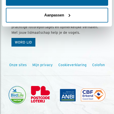
Ontvang 5 x Vogels voor € 36,00 per jaar
Aanpassen
Vogels is het tijdschrift voor onze leden, met
prachtige fotoreportages en opmerkelijke verhalen.
Met jouw lidmaatschap help je de vogels.
WORD LID
Onze sites
Mijn privacy
Cookieverklaring
Colofon