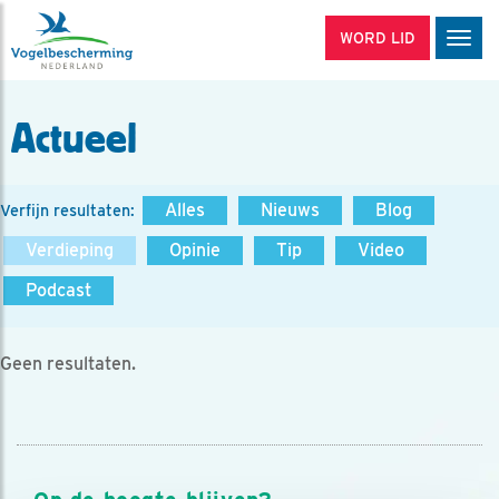
WORD LID
Men
Actueel
Alles
Nieuws
Blog
Verfijn resultaten:
Verdieping
Opinie
Tip
Video
Podcast
Geen resultaten.