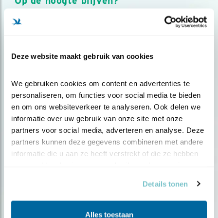
Op de hoogte blijven?
Meld je aan en ontvang nieuws, inspiratie, acties en tips
over vogels en activiteiten van Vogelbescherming.
AANMELDEN VOGELNIEUWS
Deze website maakt gebruik van cookies
Volg ons via social media
We gebruiken cookies om content en advertenties te 
personaliseren, om functies voor social media te bieden 
en om ons websiteverkeer te analyseren. Ook delen we 
informatie over uw gebruik van onze site met onze 
partners voor social media, adverteren en analyse. Deze 
partners kunnen deze gegevens combineren met andere 
informatie die u aan ze heeft verstrekt of die ze hebben 
verzameld op basis van uw gebruik van hun services.
Details tonen
Alles toestaan