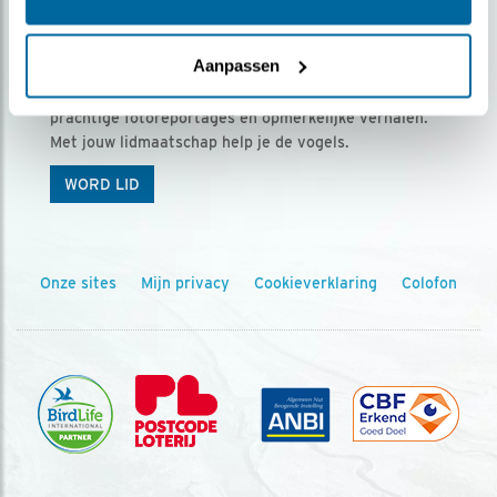
Ontvang 5 x Vogels voor € 36,00 per jaar
Aanpassen
Vogels is het tijdschrift voor onze leden, met
prachtige fotoreportages en opmerkelijke verhalen.
Met jouw lidmaatschap help je de vogels.
WORD LID
Onze sites
Mijn privacy
Cookieverklaring
Colofon