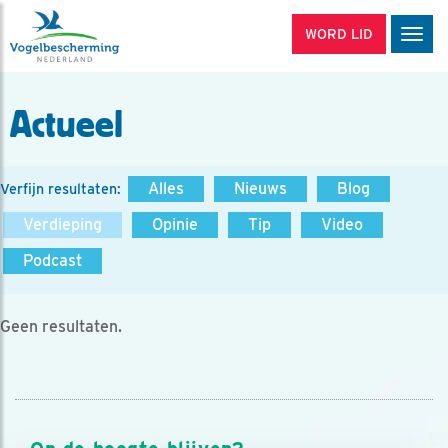
WORD LID
Men
Actueel
Alles
Nieuws
Blog
Verfijn resultaten:
Verdieping
Opinie
Tip
Video
Podcast
Geen resultaten.