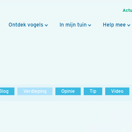
Actu
Ontdek vogels
In mijn tuin
Help mee
Blog
Verdieping
Opinie
Tip
Video