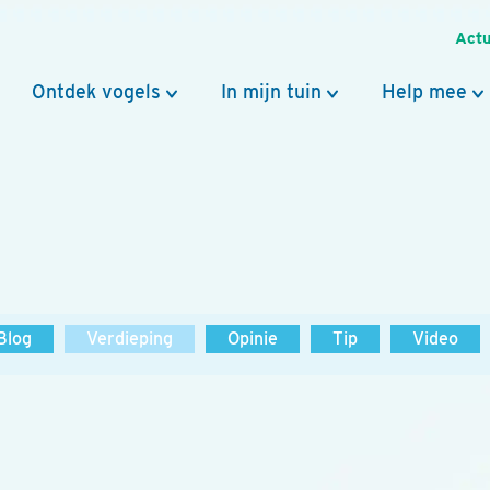
Actu
Ontdek vogels
In mijn tuin
Help mee
Blog
Verdieping
Opinie
Tip
Video