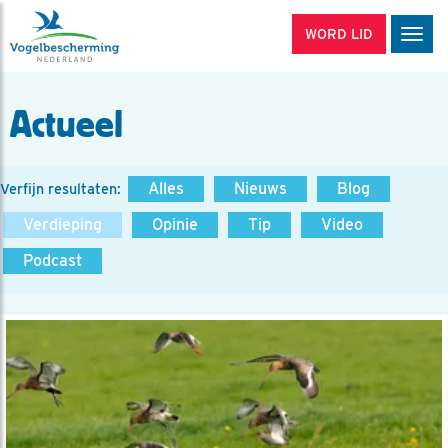
WORD LID
Men
Actueel
Alles
Nieuws
Blog
Verfijn resultaten:
Verdieping
Opinie
Tip
Video
Podcast