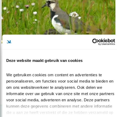
Verdieping
Deze website maakt gebruik van cookies
EU-landbouwbeleid de verkeerde kant op
30.10.20
EU-Commissie: verwerp nieuw
We gebruiken cookies om content en advertenties te 
Landbouwbeleid
personaliseren, om functies voor social media te bieden en 
om ons websiteverkeer te analyseren. Ook delen we 
informatie over uw gebruik van onze site met onze partners 
lees meer
voor social media, adverteren en analyse. Deze partners 
kunnen deze gegevens combineren met andere informatie 
die u aan ze heeft verstrekt of die ze hebben verzameld op 