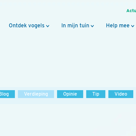
Actu
Ontdek vogels
In mijn tuin
Help mee
Blog
Verdieping
Opinie
Tip
Video