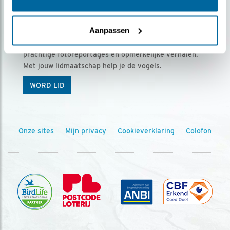
Ontvang 5 x Vogels voor € 36,00 per jaar
Aanpassen
Vogels is het tijdschrift voor onze leden, met
prachtige fotoreportages en opmerkelijke verhalen.
Met jouw lidmaatschap help je de vogels.
WORD LID
Onze sites
Mijn privacy
Cookieverklaring
Colofon