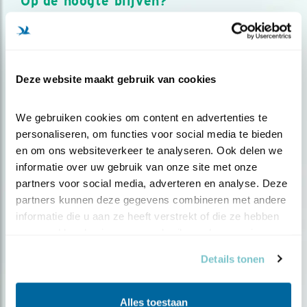
Op de hoogte blijven?
Meld je aan en ontvang nieuws, inspiratie, acties en tips
over vogels en activiteiten van Vogelbescherming.
AANMELDEN VOGELNIEUWS
Deze website maakt gebruik van cookies
Volg ons via social media
We gebruiken cookies om content en advertenties te 
personaliseren, om functies voor social media te bieden 
en om ons websiteverkeer te analyseren. Ook delen we 
informatie over uw gebruik van onze site met onze 
partners voor social media, adverteren en analyse. Deze 
partners kunnen deze gegevens combineren met andere 
informatie die u aan ze heeft verstrekt of die ze hebben 
verzameld op basis van uw gebruik van hun services.
Details tonen
Alles toestaan