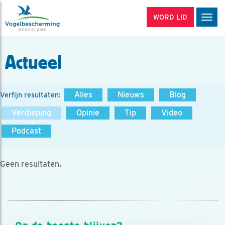
WORD LID
Men
Actueel
Alles
Nieuws
Blog
Verfijn resultaten:
Verdieping
Opinie
Tip
Video
Podcast
Geen resultaten.