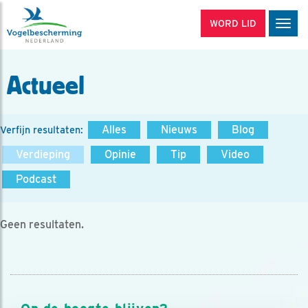
WORD LID
Men
Actueel
Alles
Nieuws
Blog
Verfijn resultaten:
Verdieping
Opinie
Tip
Video
Podcast
Geen resultaten.