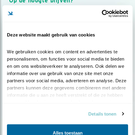
Op de hoogte blijven?
Meld je aan en ontvang nieuws, inspiratie, acties en tips
over vogels en activiteiten van Vogelbescherming.
AANMELDEN VOGELNIEUWS
Deze website maakt gebruik van cookies
Volg ons via social media
We gebruiken cookies om content en advertenties te 
personaliseren, om functies voor social media te bieden 
en om ons websiteverkeer te analyseren. Ook delen we 
informatie over uw gebruik van onze site met onze 
partners voor social media, adverteren en analyse. Deze 
partners kunnen deze gegevens combineren met andere 
informatie die u aan ze heeft verstrekt of die ze hebben 
verzameld op basis van uw gebruik van hun services.
Details tonen
Alles toestaan