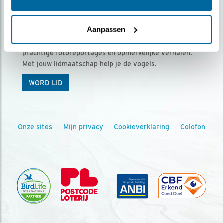
Ontvang 5 x Vogels voor € 36,00 per jaar
Aanpassen
Vogels is het tijdschrift voor onze leden, met
prachtige fotoreportages en opmerkelijke verhalen.
Met jouw lidmaatschap help je de vogels.
WORD LID
Onze sites
Mijn privacy
Cookieverklaring
Colofon