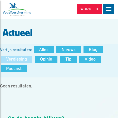
WORD LID
Men
Actueel
Alles
Nieuws
Blog
Verfijn resultaten:
Verdieping
Opinie
Tip
Video
Podcast
Geen resultaten.