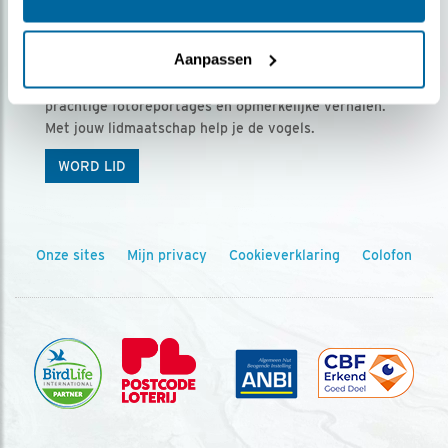
Ontvang 5 x Vogels voor € 36,00 per jaar
Aanpassen
Vogels is het tijdschrift voor onze leden, met
prachtige fotoreportages en opmerkelijke verhalen.
Met jouw lidmaatschap help je de vogels.
WORD LID
Onze sites
Mijn privacy
Cookieverklaring
Colofon