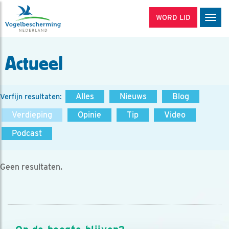
WORD LID
Men
Actueel
Alles
Nieuws
Blog
Verfijn resultaten:
Verdieping
Opinie
Tip
Video
Podcast
Geen resultaten.