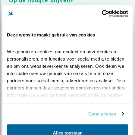
Op de hoogte blijven?
Meld je aan en ontvang nieuws, inspiratie, acties en tips
over vogels en activiteiten van Vogelbescherming.
AANMELDEN VOGELNIEUWS
Deze website maakt gebruik van cookies
Volg ons via social media
We gebruiken cookies om content en advertenties te 
personaliseren, om functies voor social media te bieden 
en om ons websiteverkeer te analyseren. Ook delen we 
informatie over uw gebruik van onze site met onze 
partners voor social media, adverteren en analyse. Deze 
partners kunnen deze gegevens combineren met andere 
informatie die u aan ze heeft verstrekt of die ze hebben 
verzameld op basis van uw gebruik van hun services.
Details tonen
Alles toestaan