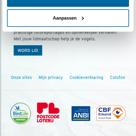
Ontvang 5 x Vogels voor € 36,00 per jaar
Aanpassen
Vogels is het tijdschrift voor onze leden, met
prachtige fotoreportages en opmerkelijke verhalen.
Met jouw lidmaatschap help je de vogels.
WORD LID
Onze sites
Mijn privacy
Cookieverklaring
Colofon