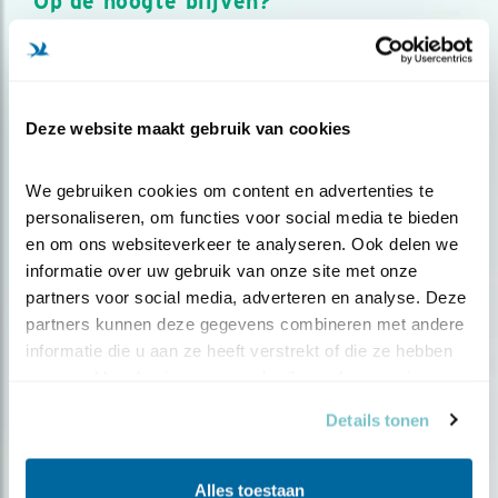
Op de hoogte blijven?
Meld je aan en ontvang nieuws, inspiratie, acties en tips
over vogels en activiteiten van Vogelbescherming.
AANMELDEN VOGELNIEUWS
Deze website maakt gebruik van cookies
Volg ons via social media
We gebruiken cookies om content en advertenties te 
personaliseren, om functies voor social media te bieden 
en om ons websiteverkeer te analyseren. Ook delen we 
informatie over uw gebruik van onze site met onze 
partners voor social media, adverteren en analyse. Deze 
partners kunnen deze gegevens combineren met andere 
informatie die u aan ze heeft verstrekt of die ze hebben 
verzameld op basis van uw gebruik van hun services.
Details tonen
Alles toestaan