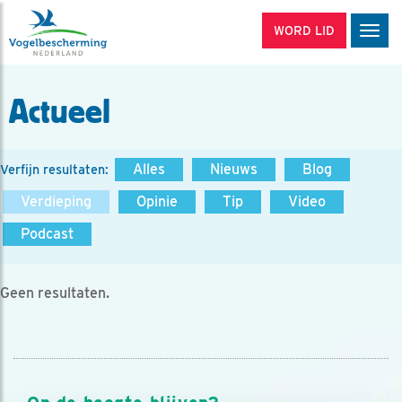
WORD LID
Men
Actueel
Alles
Nieuws
Blog
Verfijn resultaten:
Verdieping
Opinie
Tip
Video
Podcast
Geen resultaten.