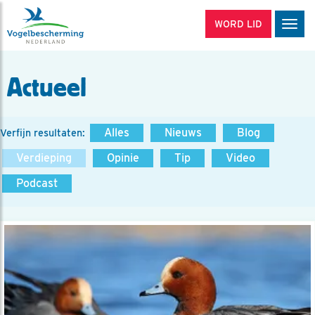
WORD LID
Men
Actueel
Alles
Nieuws
Blog
Verfijn resultaten:
Verdieping
Opinie
Tip
Video
Podcast