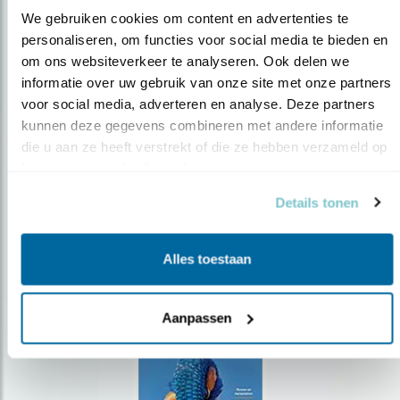
We gebruiken cookies om content en advertenties te 
personaliseren, om functies voor social media te bieden en 
om ons websiteverkeer te analyseren. Ook delen we 
Op de hoogte blijven?
informatie over uw gebruik van onze site met onze partners 
Meld je aan en ontvang nieuws, inspiratie, acties en tips
voor social media, adverteren en analyse. Deze partners 
over vogels en activiteiten van Vogelbescherming.
kunnen deze gegevens combineren met andere informatie 
die u aan ze heeft verstrekt of die ze hebben verzameld op 
AANMELDEN VOGELNIEUWS
basis van uw gebruik van hun services.
Details tonen
Volg ons via social media
Alles toestaan
Aanpassen