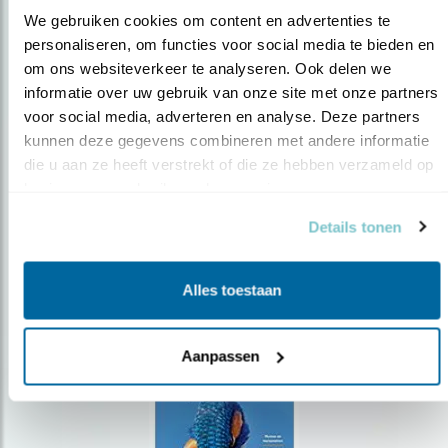
We gebruiken cookies om content en advertenties te 
personaliseren, om functies voor social media te bieden en 
om ons websiteverkeer te analyseren. Ook delen we 
Op de hoogte blijven?
informatie over uw gebruik van onze site met onze partners 
Meld je aan en ontvang nieuws, inspiratie, acties en tips
voor social media, adverteren en analyse. Deze partners 
over vogels en activiteiten van Vogelbescherming.
kunnen deze gegevens combineren met andere informatie 
die u aan ze heeft verstrekt of die ze hebben verzameld op 
AANMELDEN VOGELNIEUWS
basis van uw gebruik van hun services.
Details tonen
Volg ons via social media
Alles toestaan
Aanpassen