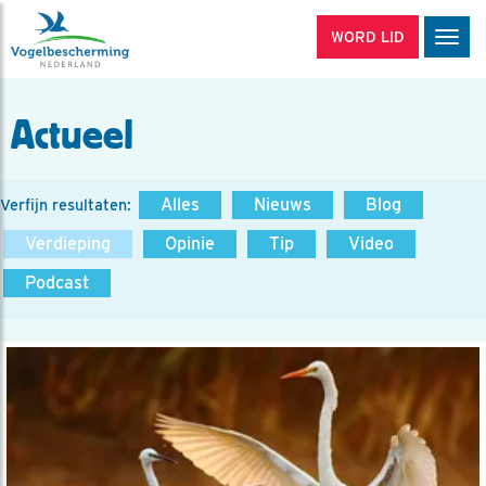
WORD LID
Men
Actueel
Alles
Nieuws
Blog
Verfijn resultaten:
Verdieping
Opinie
Tip
Video
Podcast