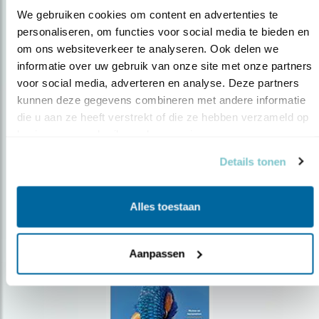
We gebruiken cookies om content en advertenties te 
personaliseren, om functies voor social media te bieden en 
om ons websiteverkeer te analyseren. Ook delen we 
Op de hoogte blijven?
informatie over uw gebruik van onze site met onze partners 
Meld je aan en ontvang nieuws, inspiratie, acties en tips
voor social media, adverteren en analyse. Deze partners 
over vogels en activiteiten van Vogelbescherming.
kunnen deze gegevens combineren met andere informatie 
die u aan ze heeft verstrekt of die ze hebben verzameld op 
AANMELDEN VOGELNIEUWS
basis van uw gebruik van hun services.
Details tonen
Volg ons via social media
Alles toestaan
Aanpassen