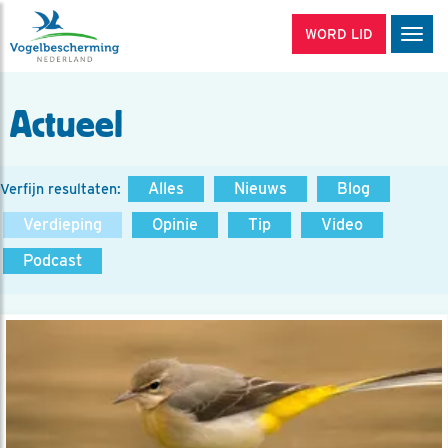
WORD LID
Men
Actueel
Alles
Nieuws
Blog
Verfijn resultaten:
Verdieping
Opinie
Tip
Video
Podcast