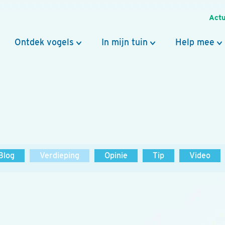
Actu
Ontdek vogels
In mijn tuin
Help mee
Blog
Verdieping
Opinie
Tip
Video