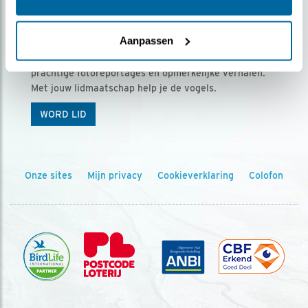
Ontvang 5 x Vogels voor € 36,00 per jaar
Aanpassen
Vogels is het tijdschrift voor onze leden, met
prachtige fotoreportages en opmerkelijke verhalen.
Met jouw lidmaatschap help je de vogels.
WORD LID
Onze sites
Mijn privacy
Cookieverklaring
Colofon