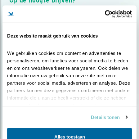
Op de hoogte blijven?
Meld je aan en ontvang nieuws, inspiratie, acties en tips
over vogels en activiteiten van Vogelbescherming.
AANMELDEN VOGELNIEUWS
Deze website maakt gebruik van cookies
Volg ons via social media
We gebruiken cookies om content en advertenties te 
personaliseren, om functies voor social media te bieden 
en om ons websiteverkeer te analyseren. Ook delen we 
informatie over uw gebruik van onze site met onze 
partners voor social media, adverteren en analyse. Deze 
partners kunnen deze gegevens combineren met andere 
informatie die u aan ze heeft verstrekt of die ze hebben 
verzameld op basis van uw gebruik van hun services.
Details tonen
Alles toestaan