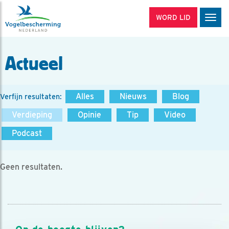
WORD LID
Men
Actueel
Alles
Nieuws
Blog
Verfijn resultaten:
Verdieping
Opinie
Tip
Video
Podcast
Geen resultaten.