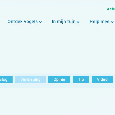
Actu
Ontdek vogels
In mijn tuin
Help mee
Blog
Verdieping
Opinie
Tip
Video