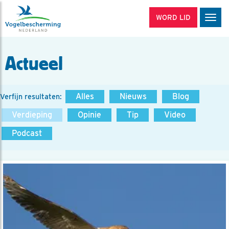
WORD LID
Men
Actueel
Alles
Nieuws
Blog
Verfijn resultaten:
Verdieping
Opinie
Tip
Video
Podcast