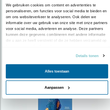
We gebruiken cookies om content en advertenties te 
personaliseren, om functies voor social media te bieden en 
om ons websiteverkeer te analyseren. Ook delen we 
Op de hoogte blijven?
informatie over uw gebruik van onze site met onze partners 
Meld je aan en ontvang nieuws, inspiratie, acties en tips
voor social media, adverteren en analyse. Deze partners 
over vogels en activiteiten van Vogelbescherming.
kunnen deze gegevens combineren met andere informatie 
die u aan ze heeft verstrekt of die ze hebben verzameld op 
AANMELDEN VOGELNIEUWS
basis van uw gebruik van hun services.
Details tonen
Volg ons via social media
Alles toestaan
Aanpassen