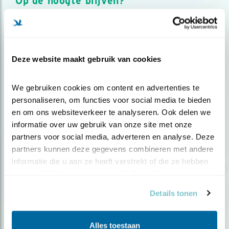
Op de hoogte blijven?
Meld je aan en ontvang nieuws, inspiratie, acties en tips
over vogels en activiteiten van Vogelbescherming.
AANMELDEN VOGELNIEUWS
Deze website maakt gebruik van cookies
Volg ons via social media
We gebruiken cookies om content en advertenties te 
personaliseren, om functies voor social media te bieden 
en om ons websiteverkeer te analyseren. Ook delen we 
informatie over uw gebruik van onze site met onze 
partners voor social media, adverteren en analyse. Deze 
partners kunnen deze gegevens combineren met andere 
informatie die u aan ze heeft verstrekt of die ze hebben 
verzameld op basis van uw gebruik van hun services.
Details tonen
Alles toestaan