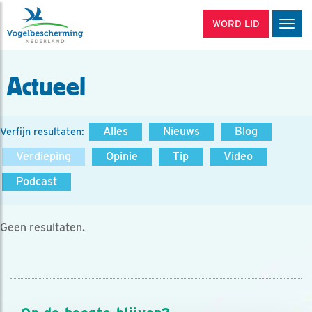
WORD LID
Men
Actueel
Alles
Nieuws
Blog
Verfijn resultaten:
Verdieping
Opinie
Tip
Video
Podcast
Geen resultaten.