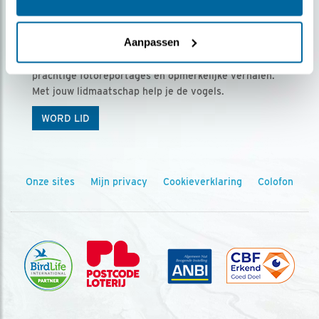
Ontvang 5 x Vogels voor € 36,00 per jaar
Aanpassen
Vogels is het tijdschrift voor onze leden, met
prachtige fotoreportages en opmerkelijke verhalen.
Met jouw lidmaatschap help je de vogels.
WORD LID
Onze sites
Mijn privacy
Cookieverklaring
Colofon