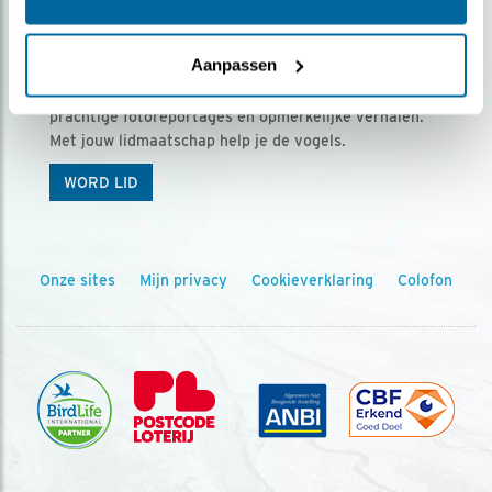
Ontvang 5 x Vogels voor € 36,00 per jaar
Aanpassen
Vogels is het tijdschrift voor onze leden, met
prachtige fotoreportages en opmerkelijke verhalen.
Met jouw lidmaatschap help je de vogels.
WORD LID
Onze sites
Mijn privacy
Cookieverklaring
Colofon