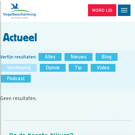
WORD LID
Men
Actueel
Alles
Nieuws
Blog
Verfijn resultaten:
Verdieping
Opinie
Tip
Video
Podcast
Geen resultaten.