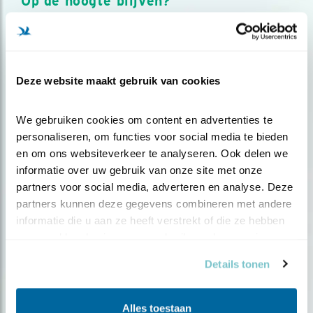
Op de hoogte blijven?
Meld je aan en ontvang nieuws, inspiratie, acties en tips
over vogels en activiteiten van Vogelbescherming.
AANMELDEN VOGELNIEUWS
Deze website maakt gebruik van cookies
Volg ons via social media
We gebruiken cookies om content en advertenties te 
personaliseren, om functies voor social media te bieden 
en om ons websiteverkeer te analyseren. Ook delen we 
informatie over uw gebruik van onze site met onze 
partners voor social media, adverteren en analyse. Deze 
partners kunnen deze gegevens combineren met andere 
informatie die u aan ze heeft verstrekt of die ze hebben 
verzameld op basis van uw gebruik van hun services.
Details tonen
Alles toestaan