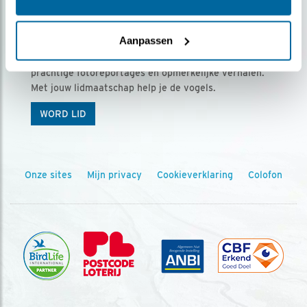
Ontvang 5 x Vogels voor € 36,00 per jaar
Aanpassen
Vogels is het tijdschrift voor onze leden, met
prachtige fotoreportages en opmerkelijke verhalen.
Met jouw lidmaatschap help je de vogels.
WORD LID
Onze sites
Mijn privacy
Cookieverklaring
Colofon