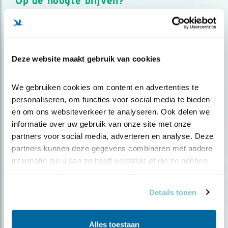
Op de hoogte blijven?
Meld je aan en ontvang nieuws, inspiratie, acties en tips
over vogels en activiteiten van Vogelbescherming.
AANMELDEN VOGELNIEUWS
Deze website maakt gebruik van cookies
Volg ons via social media
We gebruiken cookies om content en advertenties te 
personaliseren, om functies voor social media te bieden 
en om ons websiteverkeer te analyseren. Ook delen we 
informatie over uw gebruik van onze site met onze 
partners voor social media, adverteren en analyse. Deze 
partners kunnen deze gegevens combineren met andere 
informatie die u aan ze heeft verstrekt of die ze hebben 
verzameld op basis van uw gebruik van hun services.
Details tonen
Alles toestaan