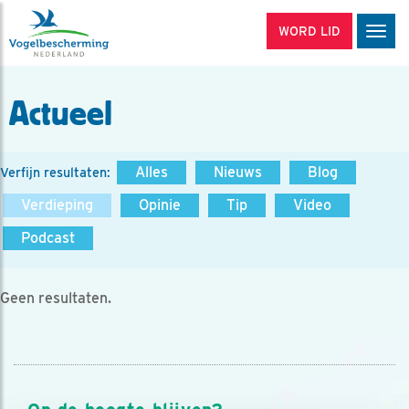
WORD LID
Men
Actueel
Alles
Nieuws
Blog
Verfijn resultaten:
Verdieping
Opinie
Tip
Video
Podcast
Geen resultaten.