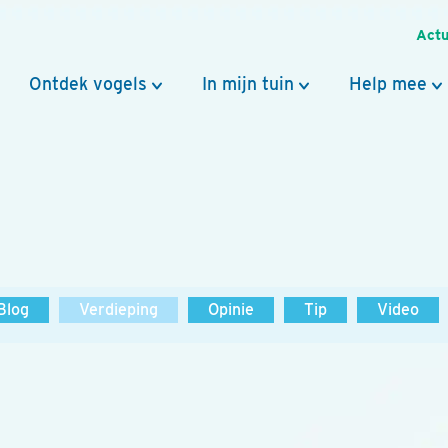
Actu
Ontdek vogels
In mijn tuin
Help mee
Blog
Verdieping
Opinie
Tip
Video