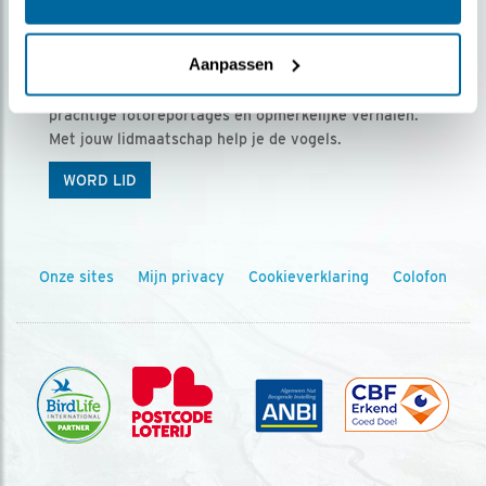
Ontvang 5 x Vogels voor € 36,00 per jaar
Aanpassen
Vogels is het tijdschrift voor onze leden, met
prachtige fotoreportages en opmerkelijke verhalen.
Met jouw lidmaatschap help je de vogels.
WORD LID
Onze sites
Mijn privacy
Cookieverklaring
Colofon