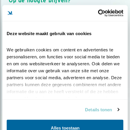
Op de hoogte blijven?
Meld je aan en ontvang nieuws, inspiratie, acties en tips
over vogels en activiteiten van Vogelbescherming.
AANMELDEN VOGELNIEUWS
Deze website maakt gebruik van cookies
Volg ons via social media
We gebruiken cookies om content en advertenties te 
personaliseren, om functies voor social media te bieden 
en om ons websiteverkeer te analyseren. Ook delen we 
informatie over uw gebruik van onze site met onze 
partners voor social media, adverteren en analyse. Deze 
partners kunnen deze gegevens combineren met andere 
informatie die u aan ze heeft verstrekt of die ze hebben 
verzameld op basis van uw gebruik van hun services.
Details tonen
Alles toestaan