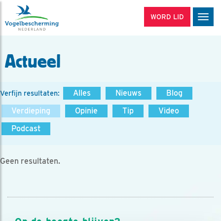
WORD LID
Men
Actueel
Alles
Nieuws
Blog
Verfijn resultaten:
Verdieping
Opinie
Tip
Video
Podcast
Geen resultaten.