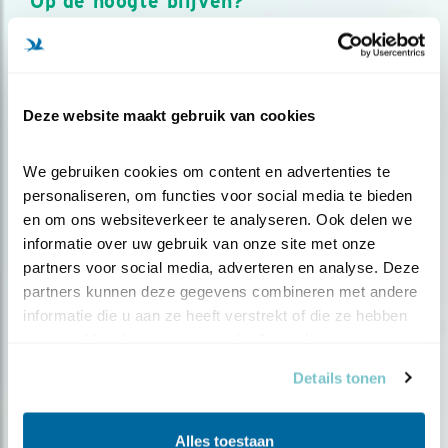
Op de hoogte blijven?
Meld je aan en ontvang nieuws, inspiratie, acties en tips
over vogels en activiteiten van Vogelbescherming.
AANMELDEN VOGELNIEUWS
Deze website maakt gebruik van cookies
Volg ons via social media
We gebruiken cookies om content en advertenties te 
personaliseren, om functies voor social media te bieden 
en om ons websiteverkeer te analyseren. Ook delen we 
informatie over uw gebruik van onze site met onze 
partners voor social media, adverteren en analyse. Deze 
partners kunnen deze gegevens combineren met andere 
informatie die u aan ze heeft verstrekt of die ze hebben 
verzameld op basis van uw gebruik van hun services.
Details tonen
Alles toestaan