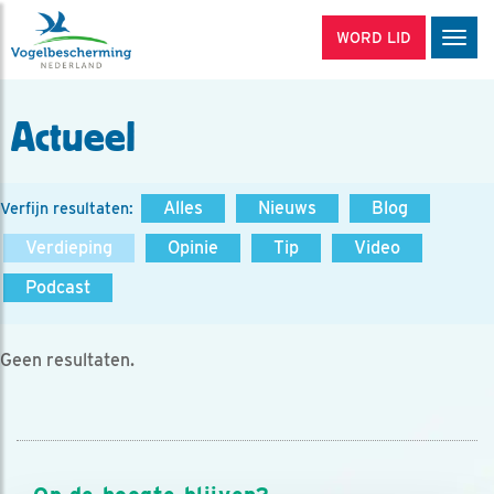
WORD LID
Men
Actueel
Alles
Nieuws
Blog
Verfijn resultaten:
Verdieping
Opinie
Tip
Video
Podcast
Geen resultaten.