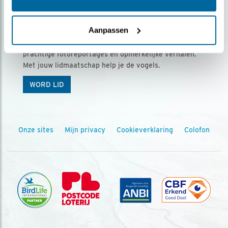
Ontvang 5 x Vogels voor € 36,00 per jaar
Aanpassen
Vogels is het tijdschrift voor onze leden, met
prachtige fotoreportages en opmerkelijke verhalen.
Met jouw lidmaatschap help je de vogels.
WORD LID
Onze sites
Mijn privacy
Cookieverklaring
Colofon