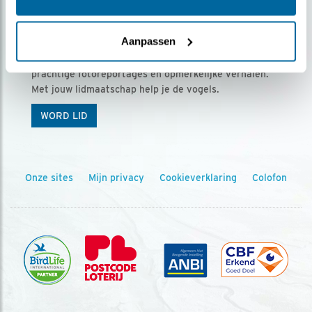
Ontvang 5 x Vogels voor € 36,00 per jaar
Aanpassen
Vogels is het tijdschrift voor onze leden, met
prachtige fotoreportages en opmerkelijke verhalen.
Met jouw lidmaatschap help je de vogels.
WORD LID
Onze sites
Mijn privacy
Cookieverklaring
Colofon