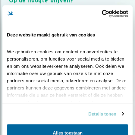
Op de hoogte blijven?
Meld je aan en ontvang nieuws, inspiratie, acties en tips
over vogels en activiteiten van Vogelbescherming.
AANMELDEN VOGELNIEUWS
Deze website maakt gebruik van cookies
Volg ons via social media
We gebruiken cookies om content en advertenties te 
personaliseren, om functies voor social media te bieden 
en om ons websiteverkeer te analyseren. Ook delen we 
informatie over uw gebruik van onze site met onze 
partners voor social media, adverteren en analyse. Deze 
partners kunnen deze gegevens combineren met andere 
informatie die u aan ze heeft verstrekt of die ze hebben 
verzameld op basis van uw gebruik van hun services.
Details tonen
Alles toestaan