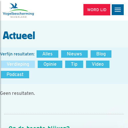
WORD LID
Men
Actueel
Alles
Nieuws
Blog
Verfijn resultaten:
Verdieping
Opinie
Tip
Video
Podcast
Geen resultaten.