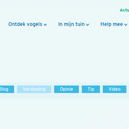
Actu
Ontdek vogels
In mijn tuin
Help mee
Blog
Verdieping
Opinie
Tip
Video