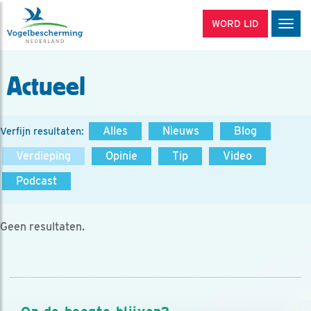
WORD LID
Men
Actueel
Alles
Nieuws
Blog
Verfijn resultaten:
Verdieping
Opinie
Tip
Video
Podcast
Geen resultaten.