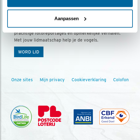
Ontvang 5 x Vogels voor € 36,00 per jaar
Aanpassen
Vogels is het tijdschrift voor onze leden, met
prachtige fotoreportages en opmerkelijke verhalen.
Met jouw lidmaatschap help je de vogels.
WORD LID
Onze sites
Mijn privacy
Cookieverklaring
Colofon