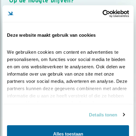
Op de hoogte blijven?
Meld je aan en ontvang nieuws, inspiratie, acties en tips
over vogels en activiteiten van Vogelbescherming.
AANMELDEN VOGELNIEUWS
Deze website maakt gebruik van cookies
Volg ons via social media
We gebruiken cookies om content en advertenties te 
personaliseren, om functies voor social media te bieden 
en om ons websiteverkeer te analyseren. Ook delen we 
informatie over uw gebruik van onze site met onze 
partners voor social media, adverteren en analyse. Deze 
partners kunnen deze gegevens combineren met andere 
informatie die u aan ze heeft verstrekt of die ze hebben 
verzameld op basis van uw gebruik van hun services.
Details tonen
Alles toestaan