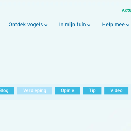
Actu
Ontdek vogels
In mijn tuin
Help mee
Blog
Verdieping
Opinie
Tip
Video