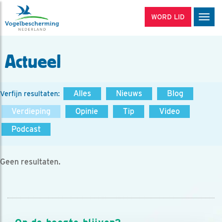
WORD LID
Men
Actueel
Alles
Nieuws
Blog
Verfijn resultaten:
Verdieping
Opinie
Tip
Video
Podcast
Geen resultaten.