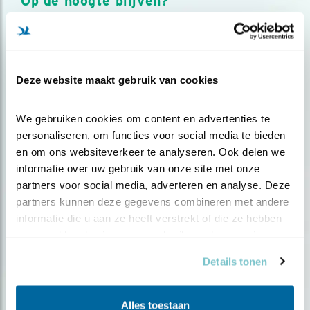
Op de hoogte blijven?
Meld je aan en ontvang nieuws, inspiratie, acties en tips
over vogels en activiteiten van Vogelbescherming.
AANMELDEN VOGELNIEUWS
Deze website maakt gebruik van cookies
Volg ons via social media
We gebruiken cookies om content en advertenties te 
personaliseren, om functies voor social media te bieden 
en om ons websiteverkeer te analyseren. Ook delen we 
informatie over uw gebruik van onze site met onze 
partners voor social media, adverteren en analyse. Deze 
partners kunnen deze gegevens combineren met andere 
informatie die u aan ze heeft verstrekt of die ze hebben 
verzameld op basis van uw gebruik van hun services.
Details tonen
Alles toestaan