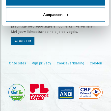
Ontvang 5 x Vogels voor € 36,00 per jaar
Aanpassen
Vogels is het tijdschrift voor onze leden, met
prachtige fotoreportages en opmerkelijke verhalen.
Met jouw lidmaatschap help je de vogels.
WORD LID
Onze sites
Mijn privacy
Cookieverklaring
Colofon