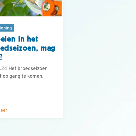
ieping
eien in het
edseizoen, mag
?
.24
Het broedseizoen
t op gang te komen.
meer