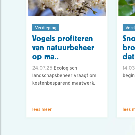
Verdieping
Verd
Vogels profiteren
Sno
van natuurbeheer
bro
op ma..
dat
24.07.25
Ecologisch
14.03
landschapsbeheer vraagt om
begin
kostenbesparend maatwerk.
lees meer
lees 