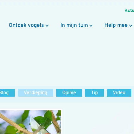
Actu
Ontdek vogels
In mijn tuin
Help mee
Blog
Verdieping
Opinie
Tip
Video