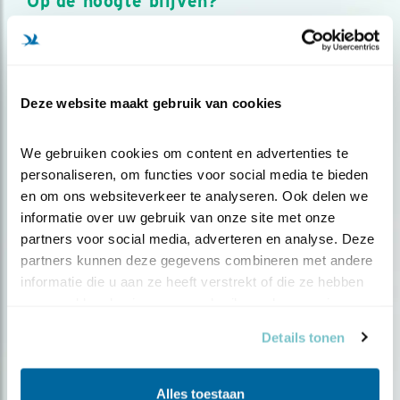
Op de hoogte blijven?
Meld je aan en ontvang nieuws, inspiratie, acties en tips
over vogels en activiteiten van Vogelbescherming.
AANMELDEN VOGELNIEUWS
Deze website maakt gebruik van cookies
Volg ons via social media
We gebruiken cookies om content en advertenties te 
personaliseren, om functies voor social media te bieden 
en om ons websiteverkeer te analyseren. Ook delen we 
informatie over uw gebruik van onze site met onze 
partners voor social media, adverteren en analyse. Deze 
partners kunnen deze gegevens combineren met andere 
informatie die u aan ze heeft verstrekt of die ze hebben 
verzameld op basis van uw gebruik van hun services.
Details tonen
Alles toestaan