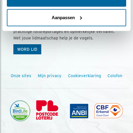
Ontvang 5 x Vogels voor € 36,00 per jaar
Aanpassen
Vogels is het tijdschrift voor onze leden, met
prachtige fotoreportages en opmerkelijke verhalen.
Met jouw lidmaatschap help je de vogels.
WORD LID
Onze sites
Mijn privacy
Cookieverklaring
Colofon