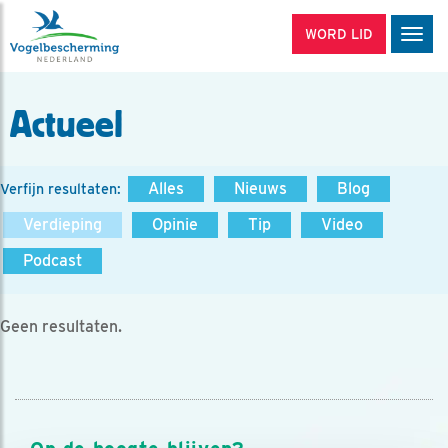
WORD LID
Men
Actueel
Alles
Nieuws
Blog
Verfijn resultaten:
Verdieping
Opinie
Tip
Video
Podcast
Geen resultaten.