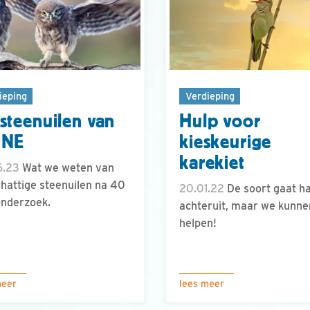
ieping
Verdieping
steenuilen van
Hulp voor
ONE
kieskeurige
karekiet
6.23
Wat we weten van
chattige steenuilen na 40
20.01.22
De soort gaat h
onderzoek.
achteruit, maar we kunne
helpen!
meer
lees meer