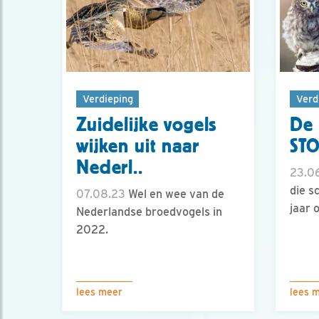
Verdieping
Verd
Zuidelijke vogels
De 
wijken uit naar
ST
Nederl..
23.0
die s
07.08.23
Wel en wee van de
jaar 
Nederlandse broedvogels in
2022.
lees meer
lees 