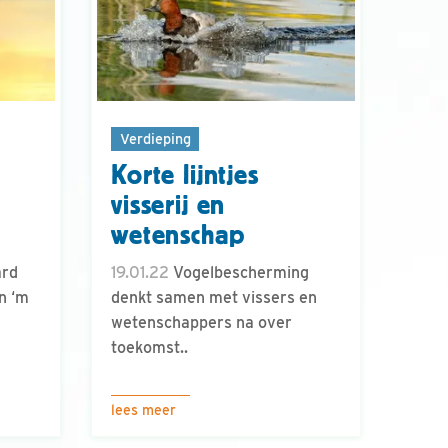
Verdieping
Korte lijntjes
visserij en
wetenschap
ard
19.01.22
Vogelbescherming
n ‘m
denkt samen met vissers en
wetenschappers na over
toekomst..
lees meer