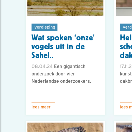
Verdieping
Verd
Wat spoken ‘onze’
Hel
vogels uit in de
sch
Sahel..
dak
08.04.24
Een gigantisch
17.11.
onderzoek door vier
kunst
Nederlandse onderzoekers.
dakbr
lees meer
lees 