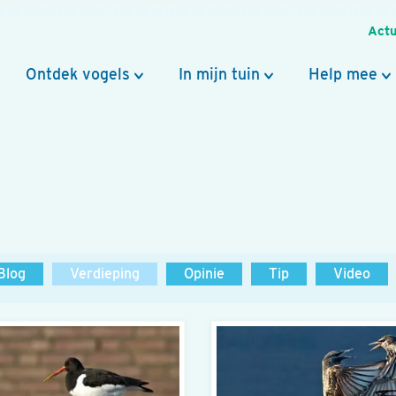
Actu
Ontdek vogels
In mijn tuin
Help mee
Blog
Verdieping
Opinie
Tip
Video