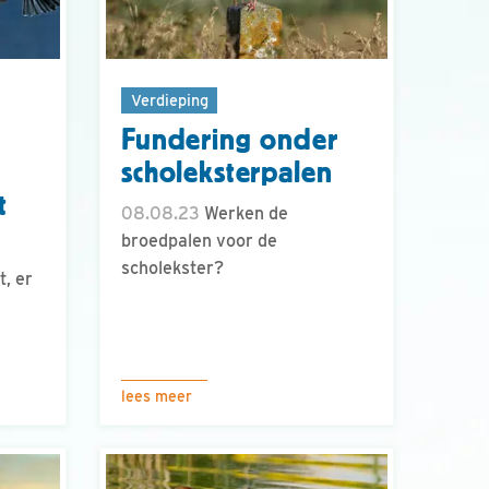
Verdieping
Fundering onder
scholeksterpalen
t
08.08.23
Werken de
broedpalen voor de
scholekster?
t, er
!
lees meer