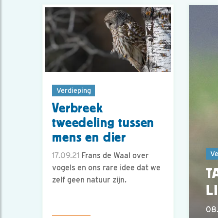
Verdieping
Verbreek
tweedeling tussen
mens en dier
Ve
17.09.21
Frans de Waal over
vogels en ons rare idee dat we
T
zelf geen natuur zijn.
L
08.