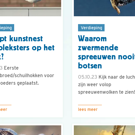
ieping
Verdieping
pt kunstnest
Waarom
oleksters op het
zwermende
?
spreeuwen nooi
botsen
23
Eerste
broed/schuilhokken voor
05.10.23
Kijk naar de luch
oeders geplaatst.
zijn weer volop
spreeuwenwolken te zien
meer
lees meer