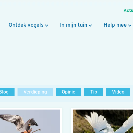
Actu
Ontdek vogels
In mijn tuin
Help mee
Blog
Verdieping
Opinie
Tip
Video