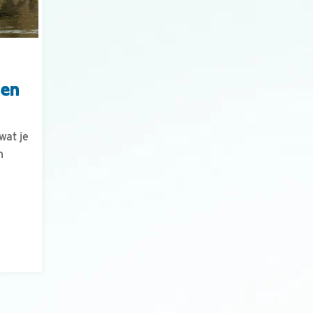
 en
wat je
n