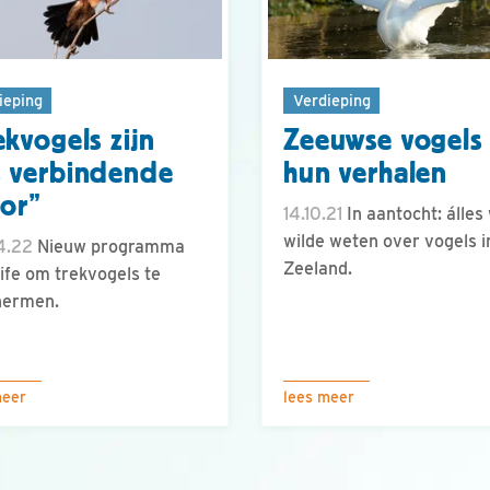
ieping
Verdieping
ekvogels zijn
Zeeuwse vogels
 verbindende
hun verhalen
tor”
14.10.21
In aantocht: álles 
wilde weten over vogels i
4.22
Nieuw programma
Zeeland.
ife om trekvogels te
hermen.
meer
lees meer