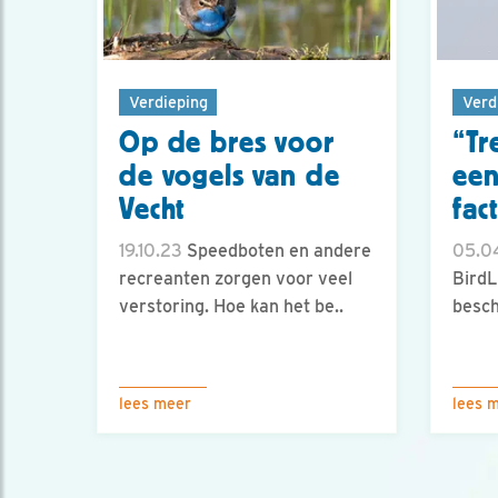
Verdieping
Verd
Op de bres voor
“Tr
de vogels van de
een
Vecht
fac
19.10.23
Speedboten en andere
05.0
recreanten zorgen voor veel
BirdL
verstoring. Hoe kan het be..
besc
lees meer
lees 