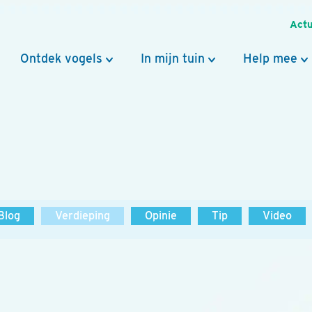
Actu
Ontdek vogels
In mijn tuin
Help mee
Blog
Verdieping
Opinie
Tip
Video