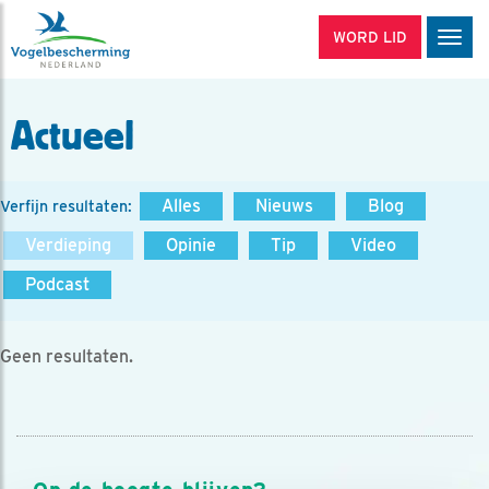
WORD LID
Men
Actueel
Alles
Nieuws
Blog
Verfijn resultaten:
Verdieping
Opinie
Tip
Video
Podcast
Geen resultaten.