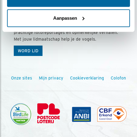
Ontvang 5 x Vogels voor € 36,00 per jaar
Aanpassen
Vogels is het tijdschrift voor onze leden, met
prachtige fotoreportages en opmerkelijke verhalen.
Met jouw lidmaatschap help je de vogels.
WORD LID
Onze sites
Mijn privacy
Cookieverklaring
Colofon