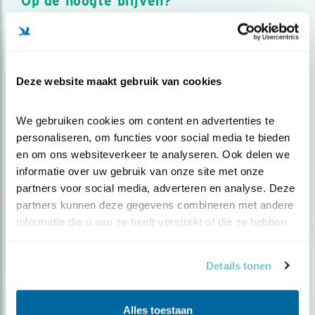
Op de hoogte blijven?
Meld je aan en ontvang nieuws, inspiratie, acties en tips
over vogels en activiteiten van Vogelbescherming.
AANMELDEN VOGELNIEUWS
Deze website maakt gebruik van cookies
Volg ons via social media
We gebruiken cookies om content en advertenties te 
personaliseren, om functies voor social media te bieden 
en om ons websiteverkeer te analyseren. Ook delen we 
informatie over uw gebruik van onze site met onze 
partners voor social media, adverteren en analyse. Deze 
partners kunnen deze gegevens combineren met andere 
informatie die u aan ze heeft verstrekt of die ze hebben 
verzameld op basis van uw gebruik van hun services.
Details tonen
Alles toestaan