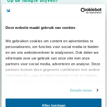
Op de hoogte blijven?
Meld je aan en ontvang nieuws, inspiratie, acties en tips
over vogels en activiteiten van Vogelbescherming.
AANMELDEN VOGELNIEUWS
Deze website maakt gebruik van cookies
Volg ons via social media
We gebruiken cookies om content en advertenties te 
personaliseren, om functies voor social media te bieden 
en om ons websiteverkeer te analyseren. Ook delen we 
informatie over uw gebruik van onze site met onze 
partners voor social media, adverteren en analyse. Deze 
partners kunnen deze gegevens combineren met andere 
informatie die u aan ze heeft verstrekt of die ze hebben 
verzameld op basis van uw gebruik van hun services.
Details tonen
Alles toestaan