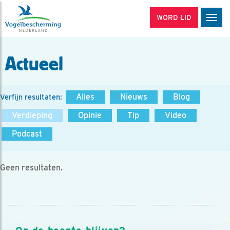
WORD LID
Men
Actueel
Alles
Nieuws
Blog
Verfijn resultaten:
Verdieping
Opinie
Tip
Video
Podcast
Geen resultaten.