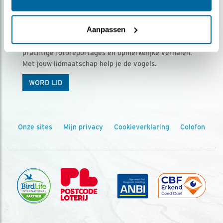
Ontvang 5 x Vogels voor € 36,00 per jaar
Aanpassen
Vogels is het tijdschrift voor onze leden, met
prachtige fotoreportages en opmerkelijke verhalen.
Met jouw lidmaatschap help je de vogels.
WORD LID
Onze sites
Mijn privacy
Cookieverklaring
Colofon