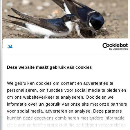
Verdieping
Deze website maakt gebruik van cookies
Jaar van de Huiszwaluw zoekt huisvriend
20.03.18
Een jaar lang extra publiciteit en onderzoek
We gebruiken cookies om content en advertenties te 
voor deze prachtige soort.
personaliseren, om functies voor social media te bieden en 
om ons websiteverkeer te analyseren. Ook delen we 
informatie over uw gebruik van onze site met onze partners 
lees meer
voor social media, adverteren en analyse. Deze partners 
kunnen deze gegevens combineren met andere informatie 
die u aan ze heeft verstrekt of die ze hebben verzameld op 