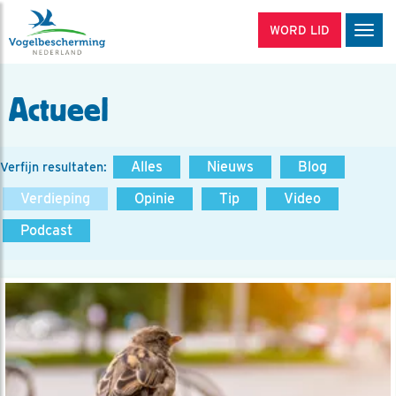
WORD LID
Men
Actueel
Alles
Nieuws
Blog
Verfijn resultaten:
Verdieping
Opinie
Tip
Video
Podcast