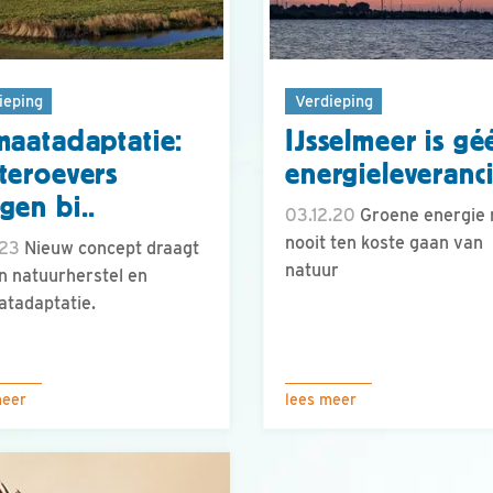
ieping
Verdieping
maatadaptatie:
IJsselmeer is gé
teroevers
energieleveranc
gen bi..
03.12.20
Groene energie
nooit ten koste gaan van
.23
Nieuw concept draagt
natuur
an natuurherstel en
atadaptatie.
meer
lees meer