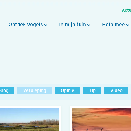
Actu
Ontdek vogels
In mijn tuin
Help mee
Blog
Verdieping
Opinie
Tip
Video