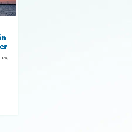
én
ier
 mag