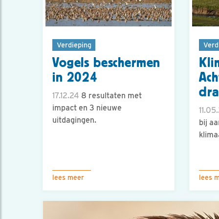
Verdieping
Verd
Vogels beschermen
Kli
in 2024
Ach
dra
17.12.24
8 resultaten met
impact en 3 nieuwe
11.05
uitdagingen.
bij a
klima
lees meer
lees 